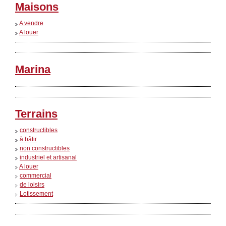
Maisons
A vendre
A louer
Marina
Terrains
constructibles
à bâtir
non constructibles
industriel et artisanal
A louer
commercial
de loisirs
Lotissement